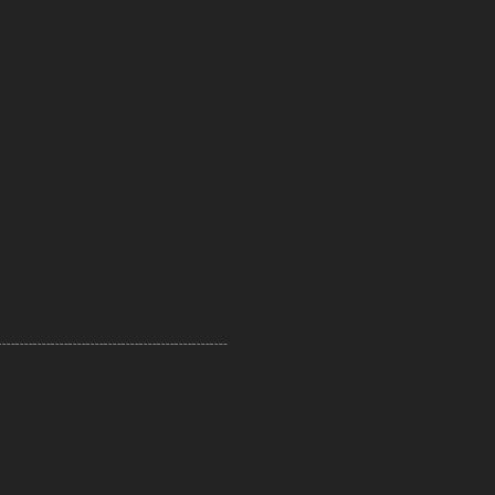
┈┈┈┈┈┈┈┈┈┈┈┈┈