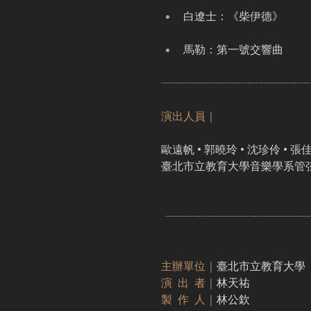
白遼士：《柴伊德》
馬勒：第一號交響曲
┈┈┈┈┈┈┈┈┈┈┈┈┈
演出人員｜
歐遠帆 • 郭曉玲 • 沈珍伶 • 張
臺北市立教育大學音樂學系管弦
┈┈┈┈┈┈┈┈┈┈┈┈┈
主辦單位｜
臺北市立教育大學
演  出  者｜
林天祐
製  作  人｜
林公欽