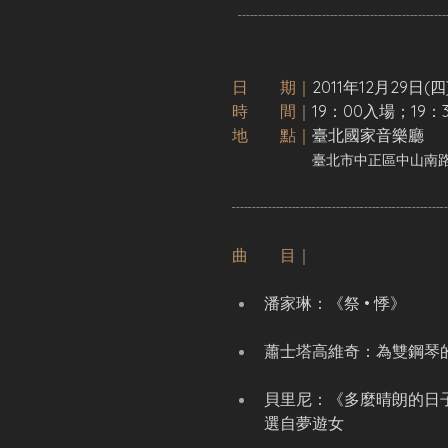
┈┈┈┈┈┈┈┈┈┈┈┈┈
日　　期｜
2011年12月29日(四
時　　間｜
19：00入場；19：
地　　點｜
臺北國家音樂廳
臺北市中正區中山南路2
┈┈┈┈┈┈┈┈┈┈┈┈┈
曲　　目｜
潘家琳：《祭 • 悸》
蕭士塔高維奇：為雙鋼琴
貝里尼：《多麼晴朗的日
選自夢遊女