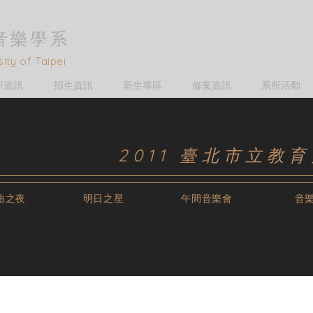
音樂學
系
ity of Taipei
所資訊
招生資訊
新生專區
修業資訊
系所活動
2011 臺北市立教
曲之夜
明日之星
午間音樂會
音