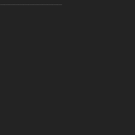
┈┈┈┈┈┈┈┈┈┈┈┈┈