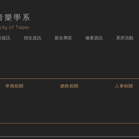
音樂學
系
ity of Taipei
所資訊
招生資訊
新生專區
修業資訊
系所活動
學務相關
總務相關
人事相關