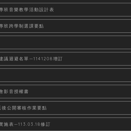
專班音樂教學活動設計表
專班跨學制選課要點
迴避名單—1141208增訂
會影音授權書
延後公開審核作業要點
—113.03.18修訂