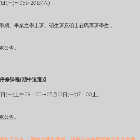
17日(一)〜05月20日(六)
學期」畢業之學士班、碩生班及碩士在職專班學生 。
處公告
。
申請停修課程(期中退選)〗
17日(一)上午09：00〜05月01日(一)17：00止。
處公告
。
選科目為主 ／選修之個別課程，請務必知會授課教師及吳助教