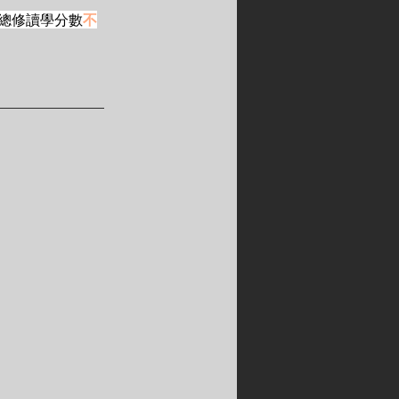
總修讀學分數
不