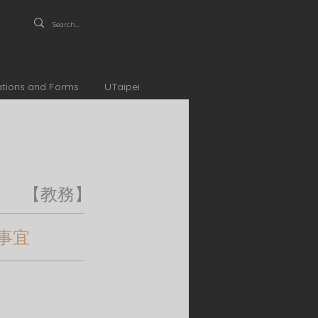
ations and Forms
UTaipei
【教務】
事宜