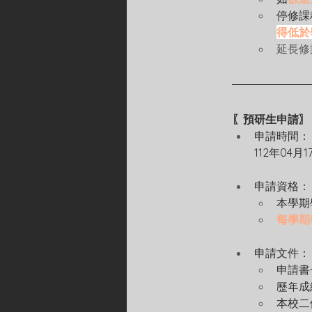
停修課
得低於
延長修
〖預研生申請〗
申請時間：
112年04月
申請資格：
本學期
每學期
申請文件：
申請書
歷年成
本校二