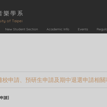
音樂學
系
ity of Taipei
New Student Section
Academic Info
Events
Regul
畢業離校申請、預研生申請及期中退選申請相關
校申請〗