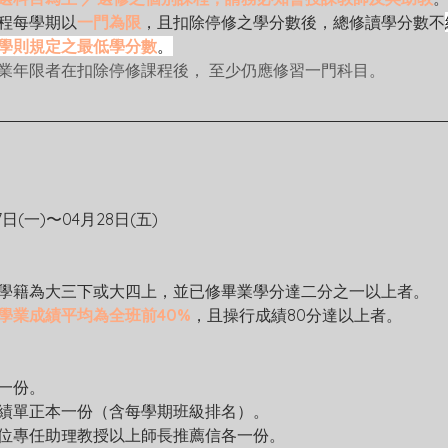
程每學期以
一門為限
，且扣除停修之學分數後，總修讀學分數不
學則規定之最低學分數
。
業年限者在扣除停修課程後， 至少仍應修習一門科目。
17日(一)〜04月28日(五)
學籍為大三下或大四上，並已修畢業學分達二分之一以上者。
學業成績平均為全班前40%
，且操行成績80分達以上者。
一份。
績單正本一份（含每學期班級排名）。
位專任助理教授以上師長推薦信各一份。