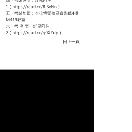
四、考試時間：詳見附件
1（
https://reurl.cc/Rj3vNn
）
五、考試地點：本校博愛校區音樂館4樓
M419教室
六、考 序 表：詳見附件
2（
https://reurl.cc/g0XZdp
）
回上一頁