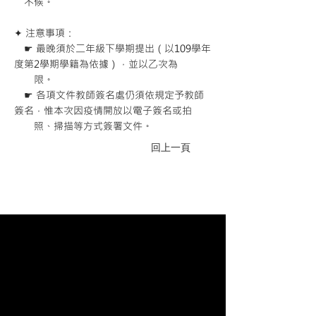
不候。
✦ 注意事項：
☛ 最晚須於二年級下學期提出（以109學年
度第2學期學籍為依據），並以乙次為
限。
☛ 各項文件教師簽名處仍須依規定予教師
簽名，惟本次因疫情開放以電子簽名或拍
照、掃描等方式簽署文件。
回上一頁