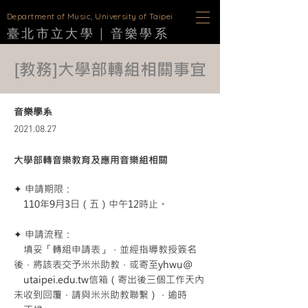
D
epartment of Music, University of Taipei
臺北市立大學 |
音樂學
系
[教務]大學部轉組相關事宜
音樂學系
2021.08.27
大學部轉音樂教育及應用音樂組相關
✦ 申請期限：
110年9月3日（五）中午12時止。
✦ 申請流程：
填妥「轉組申請表」，並經指導教授簽名
後，將該表交予米米助教，或寄至yhwu@
utaipei.edu.tw信箱（寄出後三個工作天內
未收到回覆，請與米米助教聯繫），逾時