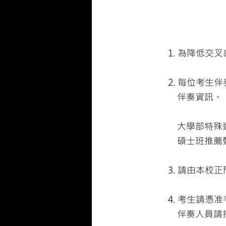
1. 為降低
2. 每位考生
伴奏資訊。
大學部特殊選
碩士班推薦甄
3. 請由本校
4. 考生請憑
伴奏人員請攜