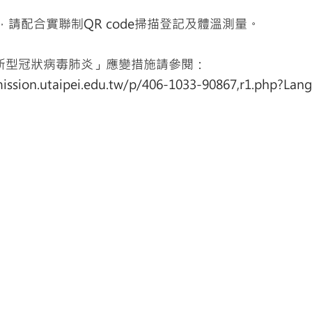
時，請配合實聯制QR code掃描登記及體溫測量。
新型冠狀病毒肺炎」應變措施請參閱：
mission.utaipei.edu.tw/p/406-1033-90867,r1.php?Lan