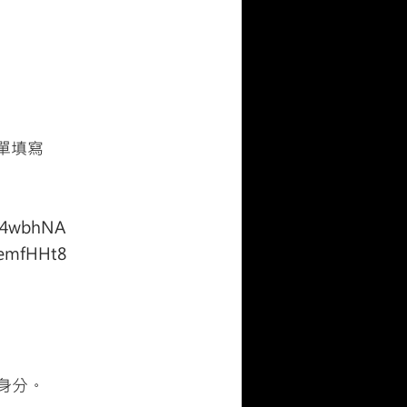
表單填寫
Jc4wbhNA
7emfHHt8
身分。