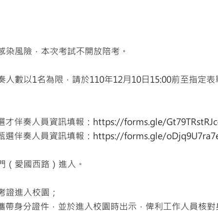
交叉感染風險，本次考試不開放陪考。
伴奏人數以1名為限，請於110年12月10日15:00前至指定
才伴奏人員資訊填報：
https://forms.gle/Gt79TRstR
選伴奏人員資訊填報：
https://forms.gle/oDjq9U7ra
正門（愛國西路）進入。
准考證進入校園；
帶身分證件，並於進入校園時出示，俾利工作人員核對