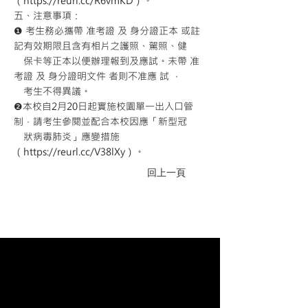
（
https://reurl.cc/R6vmKD
）。
五、注意事項：
❶ 考生務必攜帶 准考證 及 身分證正本 或註
記有效期限且含有相片之護照、駕照、健
保卡等正本以便辦理報到及應試。未帶 准
考證 及 身分證明文件 者則不准應 試 ，
考生不得異議。
❷本校自2月20日起實施校園單一出入口管
制，請考生參閱並配合本校因應「新型冠
狀病毒肺炎」應變措施
（
https://reurl.cc/V38lXy
）。
回上一頁