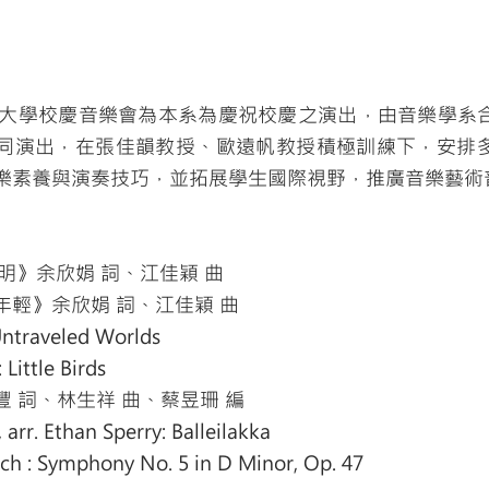
市立大學校慶音樂會為本系為慶祝校慶之演出，由音樂學系
同演出，在張佳韻教授、歐遠帆教授積極訓練下，安排
樂素養與演奏技巧，並拓展學生國際視野，推廣音樂藝術
明》余欣娟 詞、江佳穎 曲
年輕》余欣娟 詞、江佳穎 曲
Untraveled Worlds
 Little Birds
 詞、林生祥 曲、蔡昱珊 編
 arr. Ethan Sperry: Balleilakka
ch : Symphony No. 5 in D Minor, Op. 47