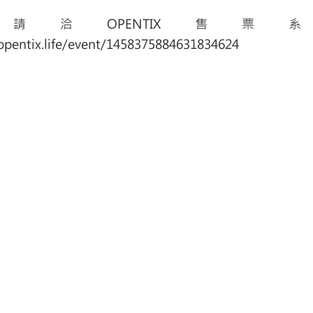
請洽OPENTIX售票
opentix.life/event/1458375884631834624