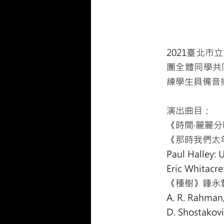
2021臺北
團全體同學共
練學生具備音
演出曲目：
《時間‧麗麗分
《那時我們太
Paul Halley: 
Eric Whitacre:
《種樹》鍾永豐
A. R. Rahman,
D. Shostakovi