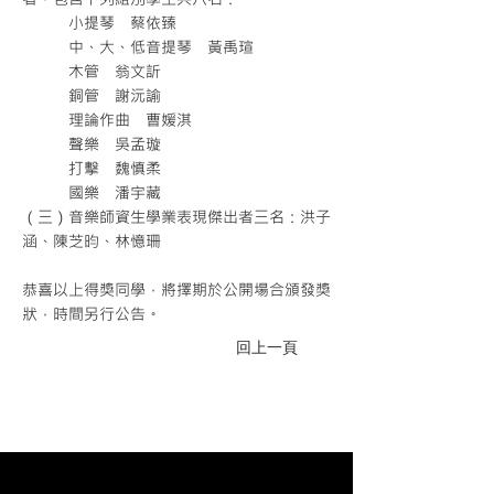
小提琴 蔡依臻
中、大、低音提琴 黃禹瑄
木管 翁文訢
銅管 謝沅諭
理論作曲 曹媛淇
聲樂 吳孟璇
打擊 魏慎柔
國樂 潘宇藏
（三）音樂師資生學業表現傑出者三名：洪子
涵、陳芝昀、林憶珊
恭喜以上得獎同學，將擇期於公開場合頒發獎
狀，時間另行公告。
回上一頁