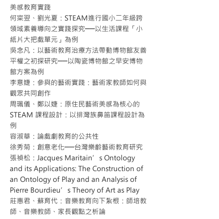
美感教育實踐
何寀翌、劉光夏：STEAM進行國小二年級跨
領域素養導向之實踐探究──以生活課程「小
紙片大把戲單元」為例
吳念凡：以藝術教育治療方法帶動博物館友善
平權之初探研究──以陶瓷博物館之早安博物
館方案為例
李意婕：參與的藝術實踐：藝術家教師如何與
觀眾共同創作
周珮儀、鄭以婕：原住民藝術美感為核心的
STEAM 課程設計：以排灣族鼻笛課程設計為
例
容淑華：論戲劇教育的公共性
徐秀菊：創意老化──台灣樂齡藝術教育研究
張禎松：Jacques Maritain’s Ontology
and its Applications: The Construction of
an Ontology of Play and an Analysis of
Pierre Bourdieu’s Theory of Art as Play
莊惠君、蘇育代：音樂教育向下紮根：師培教
師、音樂教師、家長觀點之析論