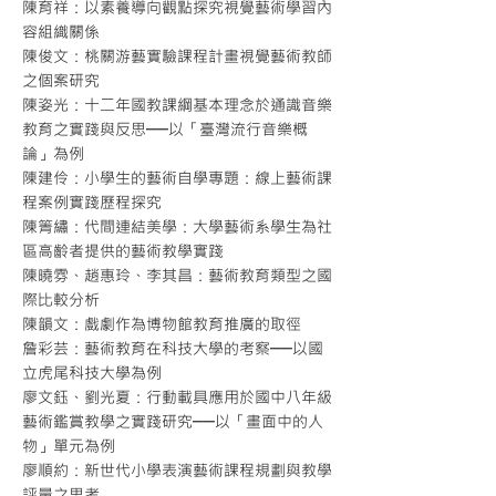
陳育祥：以素養導向觀點探究視覺藝術學習內
容組織關係
陳俊文：桃關游藝實驗課程計畫視覺藝術教師
之個案研究
陳姿光：十二年國教課綱基本理念於通識音樂
教育之實踐與反思──以「臺灣流行音樂概
論」為例
陳建伶：小學生的藝術自學專題：線上藝術課
程案例實踐歷程探究
陳箐繡：代間連結美學：大學藝術系學生為社
區高齡者提供的藝術教學實踐
陳曉雰、趙惠玲、李其昌：藝術教育類型之國
際比較分析
陳韻文：戲劇作為博物館教育推廣的取徑
詹彩芸：藝術教育在科技大學的考察──以國
立虎尾科技大學為例
廖文鈺、劉光夏：行動載具應用於國中八年級
藝術鑑賞教學之實踐研究──以「畫面中的人
物」單元為例
廖順約：新世代小學表演藝術課程規劃與教學
評量之思考