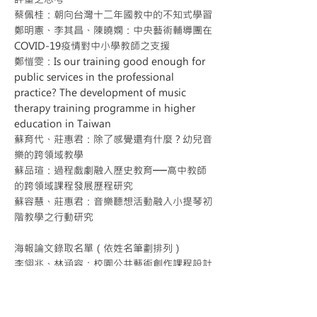
蔡佩桂：朝向台灣十二年國教中的不知式學習
鄭明憲、李其昌、陳曉嫻：中央藝術輔導團在
COVID-19疫情對中小學教師之支援
鄭愷雯：Is our training good enough for
public services in the professional
practice? The development of music
therapy training programme in higher
education in Taiwan
蘇育代、莊惠君：除了感覺還有什麼？幼兒音
樂的跨領域教學
蘇品瑄：過程戲劇融入歷史教育──高中教師
的跨領域課程發展歷程研究
蘇容慧、莊惠君：音樂聽想活動融入小提琴初
階教學之行動研究
海報論文錄取名單（依姓名筆劃排列）
李翎兆、林涵容：校園公共藝術創作課程設計
──以新北市各一所公、私立小學為例
紀雅真：師資生雙語音樂教學設計知能之評估
張秀慧：Gordon音樂學習理論融入團體鍵盤