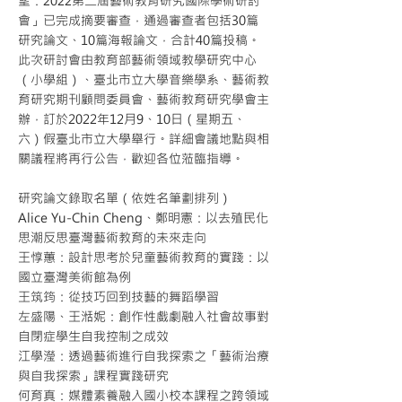
望：2022第二屆藝術教育研究國際學術研討
會」已完成摘要審查，通過審查者包括30篇
研究論文、10篇海報論文，合計40篇投稿。
此次研討會由教育部藝術領域教學研究中心
（小學組）、臺北市立大學音樂學系、藝術教
育研究期刊顧問委員會、藝術教育研究學會主
辦，訂於2022年12月9、10日（星期五、
六）假臺北市立大學舉行。詳細會議地點與相
關議程將再行公告，歡迎各位蒞臨指導。
研究論文錄取名單（依姓名筆劃排列）
Alice Yu-Chin Cheng、鄭明憲：以去殖民化
思潮反思臺灣藝術教育的未來走向
王惇蕙：設計思考於兒童藝術教育的實踐：以
國立臺灣美術館為例
王筑筠：從技巧回到技藝的舞蹈學習
左盛陽、王湉妮：創作性戲劇融入社會故事對
自閉症學生自我控制之成效
江學瀅：透過藝術進行自我探索之「藝術治療
與自我探索」課程實踐研究
何育真：媒體素養融入國小校本課程之跨領域