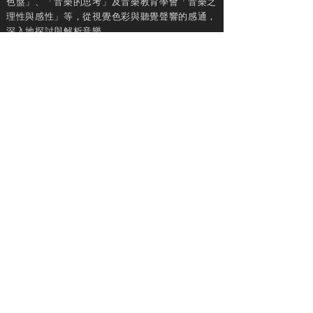
色盤」、「音樂的思考」及音樂教育學會「音樂之
理性與感性」等，從視覺色彩與聽覺聲響的感通，
深入地探討與解析音樂。
此外，經常受邀擔任鋼琴大師班及比賽評審﹕
2020國際大師鋼琴藝術節、史坦威鋼琴中心大師
班、史坦威國際鋼琴大賽(台灣區)、YAMAHA鋼琴
大賽、KAWAI鋼琴大賽、全國及各縣市學生音樂
比賽等。
任教於臺北市立大學音樂學系(含碩士班)專任教
授，曾任臺北市立大學音樂學系(含研究所)系主任
(2008-2014)，藝術中心主任(2008-2009)。
← 返回專任教師群
2020 Applied Music Division, UT Music