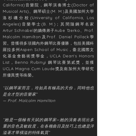
California)音樂院，鋼琴演奏博士(Doctor of
Musical Arts)、鋼琴碩士(M. M.)及美國加州大學
洛杉磯分校(University of California, Los
Angeles)音樂學士(B. M.)；其間隨鋼琴名家
Artur Schnabel的嫡傳弟子Aube Tzerko、Prof.
Malcolm Hamilton及Prof. Daniel Pollack學
習。曾獲得多項國內外鋼琴比賽優勝，包括美國科
羅拉多州Aspen School of Music，臺北國際文
化基金會藝術獎學金，UCLA Dean‘s Honors
List，Benno Rubinyi 鋼琴比賽第貳獎，並獲
UCLA Magna Cum Laude獎及南加州大學研究
所優異獎等殊榮。
“以鋼琴家而言，玲如具有極高的天份，同時他也
是全才型的音樂家”
— Prof. Malcolm Hamilton
“她是一個極有天賦的鋼琴家─她的演奏表現出多
重的音色及敏銳度，在各種曲目及技巧上也總是洋
溢著才華橫溢的特殊氣質”