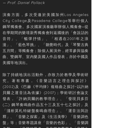
— Prof. Daniel Pollack
演奏方面，多次受邀於美國加州Los Angeles
City College及Pasadena College等舉行個人
鋼琴獨奏會。多次國家演奏廳舉辦個人獨奏會─從
在學期間的樂壇新秀獨奏會到返國後的「會說話的
音符」、「暢彈抒情」、「相遇在2001年之浪
漫」、「藍色琴挑」、「聽覺時代」及「琴繫古典
五月間」等獨奏會；除個人展演外，經常參與協奏
曲、雙鋼琴、室內樂及國人作品發表，亦於中國及
美國等地演出。
除了持續地演出活動外，亦致力於教學及學術研
究。著有專書，《音樂語言之理念與探討》
(2002)及《巴赫《平均律》複格曲之探討~以許納
貝爾之運音法為依據》(2007)；學術研討會論文
發表，「許納貝爾的教學理念」、「發現貝多芬
(二) 鋼琴奏鳴曲作品五十三及五十七之探討」及
「淺析莫札特鍵盤奏鳴曲理念」、「運音法與詮
釋」、「音樂之探索」及《生活美學》「音樂調色
盤」等；音樂專題講座「音樂的色彩」、「音樂調