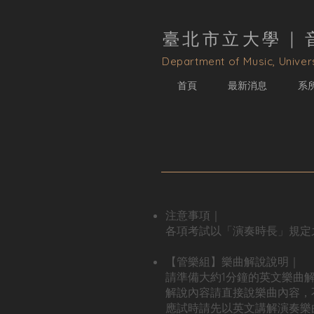
臺北市立大學 |
D
epartment of Music, Univers
首頁
最新消息
系
注意事項｜
各項考試以「演奏時長」規定
【管樂組】樂曲解說說明｜
請準備大約1分鐘的英文樂曲
解說內容請直接說樂曲內容，
應試時請先以英文講解演奏樂