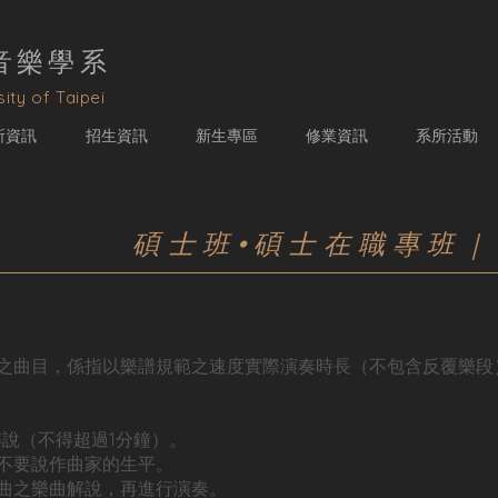
音樂學
系
ity of Taipei
所資訊
招生資訊
新生專區
修業資訊
系所活動
碩士班•碩士在職專班
之曲目，係指以樂譜規範之速度實際演奏時長（不包含反覆樂段
解說（不得超過1分鐘）。
不要說作曲家的生平。
曲之樂曲解說，再進行演奏。