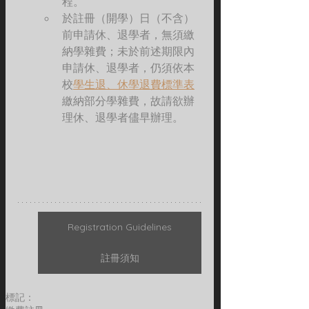
程。
於註冊（開學）日（不含）
前申請休、退學者，無須繳
納學雜費；未於前述期限內
申請休、退學者，仍須依本
校
學生退、休學退費標準表
繳納部分學雜費，故請欲辦
理休、退學者儘早辦理。
Registration Guidelines
註冊須知
標記：