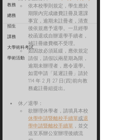
教務
依本校學則規定，學生應於
期限內完成繳費註冊及選課
總務
事宜，逾期未註冊者，清查
招生
後依規應予退學。一旦經學
校函退或自辦退學手續者，
課務
補註冊繳費概不受理。
大學術科考試
如因故必須延緩，應依規定
學術活動
請假，請假以兩星期為限，
逾期未辦理者，應令退學。
如需申請「延遲註冊」請於
114 年 2 月 27 日(四)前向教
務處註冊組提出。
休／退學：
欲辦理休學者，請填具本校
休學申請暨離校手續單
或
退
學申請暨離校手續單
，並交
送至系辦公室辦理後續流