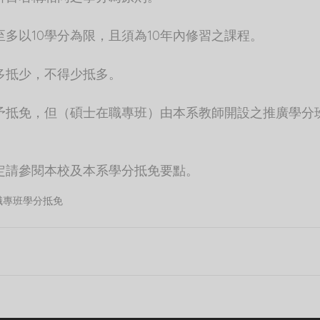
至多以10學分為限，且須為10年內修習之課程。
多抵少，不得少抵多。
予抵免，但（碩士在職專班）由本系教師開設之推廣學分
定請參閱本校及本系學分抵免要點。
職專班
學分抵免