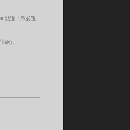
請☛點選「系必選
課綱)。