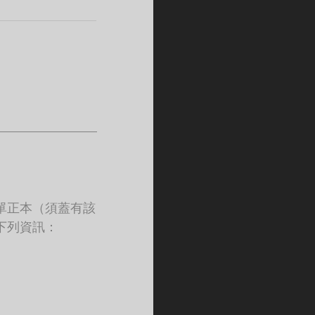
單正本（須蓋有該
下列資訊：