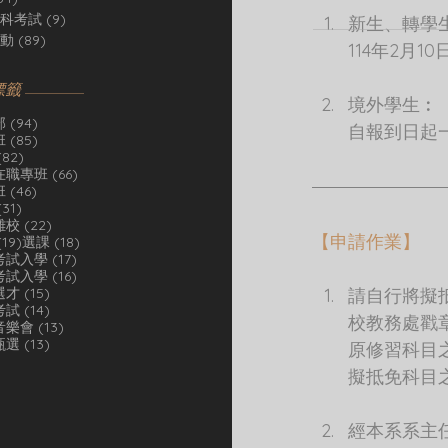
科考試
(9)
9 篇文章
新生、轉學
動
(89)
89 篇文章
114年2月10
標籤
境外學生︰
94 篇文章
部
(94)
自報到日起
85 篇文章
班
(85)
82 篇文章
(82)
66 篇文章
在職專班
(66)
46 篇文章
班
(46)
31 篇文章
(31)
22 篇文章
離校
(22)
【申請作業】
19 篇文章
18 篇文章
(19)
選課
(18)
17 篇文章
考試入學
(17)
16 篇文章
考試入學
(16)
15 篇文章
選才
(15)
請自行將擬
14 篇文章
考試
(14)
校教務處戳
13 篇文章
音樂會
(13)
13 篇文章
甄選
(13)
原修習科目
擬抵免科目
經本系系主