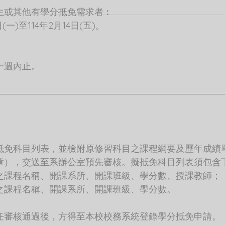
生或其他有學分抵免需求者︰
日(一)至114年2月14日(五)。
一週內止。
抵免科目列表，並檢附原修習科目之課程綱要及歷年成績
章），交送至系辦公室預先審核。擬抵免科目列表須包含
之課程名稱、開課系所、開課班級、學分數、授課教師；
之課程名稱、開課系所、開課班級、學分數。
任審核通過後，方得至本校校務系統登錄學分抵免申請。