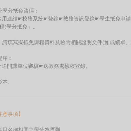
統學分抵免路徑︰
常用連結☛校務系統☛登錄☛教務資訊登錄☛學生抵免申
程)學分抵免」。
，請填寫擬抵免課程資料及檢附相關證明文件(如成績單、
程序︰
☛送開課單位審核☛送教務處檢核登錄。
影本。
注意事項】
科目名稱相同之學分為原則。