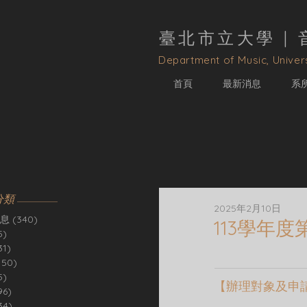
臺北市立大學 |
D
epartment of Music, Univers
首頁
最新消息
系
分類
2025年2月10日
息
(340)
340 篇文章
113學年
5)
5 篇文章
31)
31 篇文章
150)
150 篇文章
5)
5 篇文章
【辦理對象及申
96)
96 篇文章
34)
34 篇文章