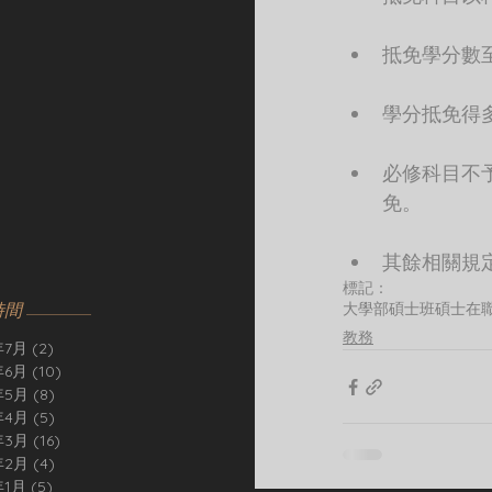
抵免學分數
學分抵免得
必修科目不
免。
其餘相關規
標記：
時間
大學部
碩士班
碩士在
教務
年7月
(2)
2 篇文章
年6月
(10)
10 篇文章
年5月
(8)
8 篇文章
年4月
(5)
5 篇文章
年3月
(16)
16 篇文章
年2月
(4)
4 篇文章
年1月
(5)
5 篇文章