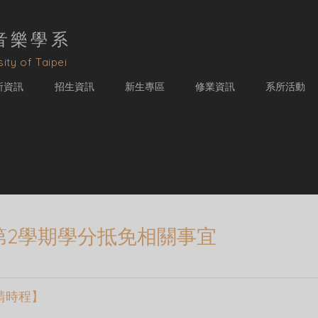
音樂學
系
ity of Taipei
所資訊
招生資訊
新生專區
修業資訊
系所活動
度第2學期學分抵免相關事宜
請時程】