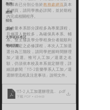
教務
系課表已分別公告於
教務處網頁
及本
系網頁，請同學務必詳閱，並於期程
總務
內完成相關程序。
招生
另考量本系部分課程多為專業課程，
課務
且修課人數較多，為確保具本系、輔
大學術科考試
系、雙主修及學分學程身分者能順利
學術活動
修習規定之必修課程，本次人工加退
選分為三階段，請同學把握時間辦理
加／退選。惟可人工加／退選之名
額，仍須依本校及本系規定辦理，詳
細請參閱「113-2音樂學系人工加／退
選辦理流程及注意事項」說明文件。
113-2 人工加選辦理流程及注意事項
.pdf
下載 PDF • 634KB