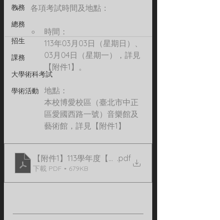
教務
 各項考試時間及地點： 
總務
時間：
招生
113年03月03日（星期日）、
03月04日（星期一），詳見
課務
【附件1】。 
大學術科考試
地點：
學術活動
本校博愛校區（臺北市中正
區愛國西路一號）音樂館及
藝術館，詳見【附件1】 
【附件1】113學年度【碩士班／碩士在職專班】術科
.pdf
下載 PDF • 679KB