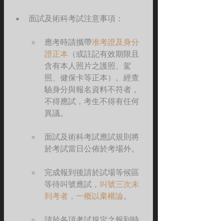
面試及術科考試注意事項：
應考時請攜帶
准考證及身分
證正本
（或註記有效期限且
含有本人照片之護照、駕
照、健保卡等正本）。經查
驗身分與報名資料不符者，
不得應試，考生不得有任何
異議。
面試及術科考試應試規則將
於考試當日公佈於考場外。
完成報到後請於試場等候區
等待叫號應試，
叫號三次未
到考者，一概以棄權論
。
請於各項考試規定之報到時