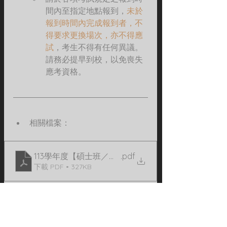
間內至指定地點報到，
未於
報到時間內完成報到者，不
得要求更換場次，亦不得應
試
，考生不得有任何異議。
請務必提早到校，以免喪失
應考資格。
相關檔案：
113學年度【碩士班／碩士在職專班】招生應考須知
.pdf
下載 PDF • 327KB
標記：
碩士班
招生
碩士在職專班
職碩考試入學