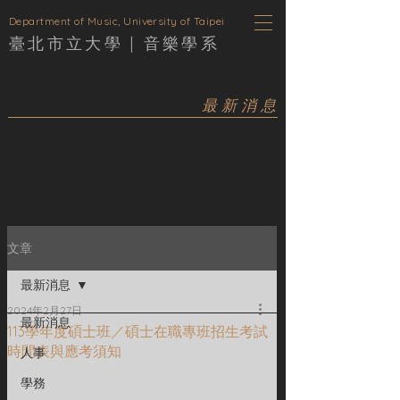
D
epartment of Music, University of Taipei
臺北市立大學 |
音樂學
系
最新消息
文章
最新消息
2024年2月27日
最新消息
113學年度碩士班／碩士在職專班招生考試
時間表與應考須知
人事
學務