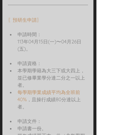
〖預研生申請〗
申請時間：
113年04月15日(一)〜04月26日
(五)。
申請資格：
本學期學籍為大三下或大四上，
並已修畢業學分達二分之一以上
者。
每學期學業成績平均為全班前
40%
，且操行成績80分達以上
者。   
申請文件：
申請書一份。