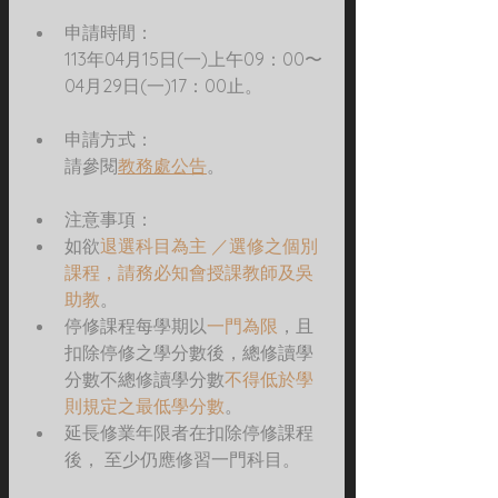
申請時間：
113年04月15日(一)上午09：00〜
04月29日(一)17：00止。
申請方式：
請參閱
教務處公告
。
注意事項：
如
欲
退選科目為主 ／選修之個別
課程，請務必知會授課教師及吳
助教
。
停修課程每學期以
一門為限
，且
扣除停修之學分數後，總修讀學
分數不總修讀學分數
不得低於學
則規定之最低學分數
。
延長修業年限者在扣除停修課程
後， 至少仍應修習一門科目。