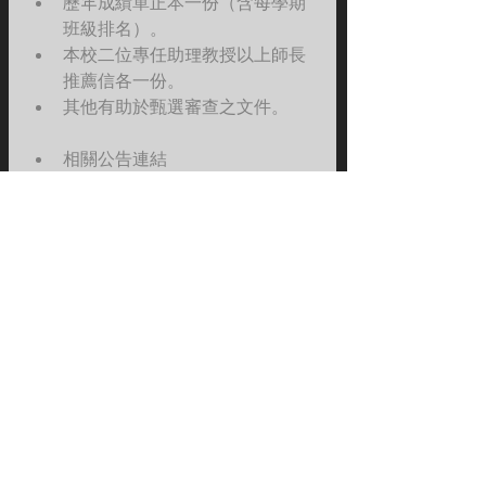
歷年成績單正本一份（含每學期
班級排名）。
本校二位專任助理教授以上師長
推薦信各一份。
其他有助於甄選審查之文件。   
相關公告連結
教務處公告：
https://reurl.cc/D4GGQQ
本系相關規定：
https://reurl.cc/an09m9
標記：
大學部
碩士班
碩士在職專班
課程
畢業離校
畢業
預研生
期中退選
課務
教務