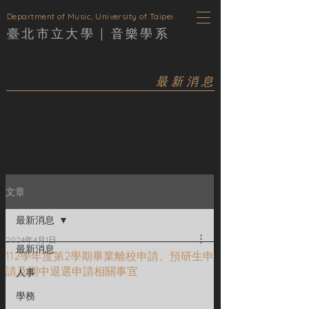
D
epartment of Music, University of Taipei
臺北市立大學 |
音樂學
系
最新消息
文章
最新消息
2024年4月1日
最新消息
112學年度第2學期畢業離校申請、預研生申
請及期中退選申請相關事宜
人事
學務