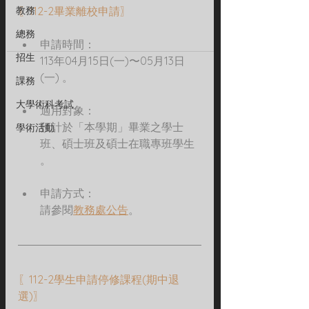
教務
〖112-2畢業離校申請〗
總務
申請時間：
招生
113年04月15日(一)〜05月13日
(一) 。
課務
大學術科考試
適用對象：
預計於「本學期」畢業之學士
學術活動
班、碩士班及碩士在職專班學生 
。
申請方式：
請參閱
教務處公告
。
〖112-2學生申請停修課程(期中退
選)〗