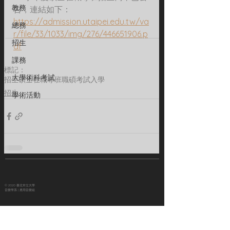
教務
告，連結如下：
https://admission.utaipei.edu.tw/va
總務
r/file/33/1033/img/276/446651906.p
招生
df
課務
標記：
大學術科考試
招生
碩士在職專班
職碩考試入學
招生
學術活動
© 2020 臺北市立大學
音樂學系 | 應用音樂組