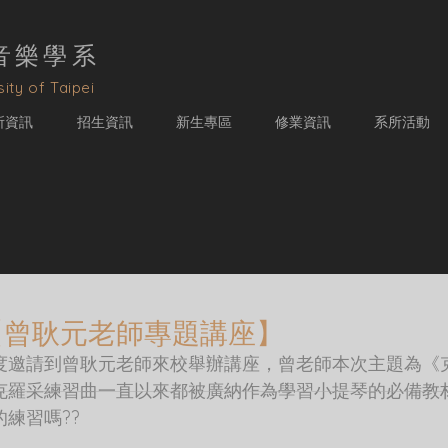
音樂學
系
ity of Taipei
所資訊
招生資訊
新生專區
修業資訊
系所活動
【曾耿元老師專題講座】
度邀請到曾耿元老師來校舉辦講座，曾老師本次主題為《克
克羅采練習曲一直以來都被廣納作為學習小提琴的必備教
練習嗎??