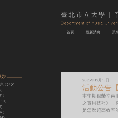
臺北市立大學 |
D
epartment of Music, Univers
首頁
最新消息
系
分類
2023年12月19日
息
(340)
340 篇文章
活動公告
5)
5 篇文章
本學期很榮幸再
31)
31 篇文章
150)
150 篇文章
之實用技巧》，
5)
5 篇文章
是怎麼超高效率的
96)
96 篇文章
34)
34 篇文章