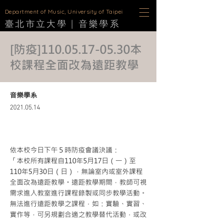
D
epartment of Music, University of Taipei
臺北市立大學 |
音樂學
系
[防疫]110.05.17-05.30本
校課程全面改為遠距教學
音樂學系
2021.05.14
依本校今日下午５時防疫會議決議：
「本校所有課程自110年5月17日（一）至
110年5月30日（日），無論室內或室外課程
全面改為遠距教學。遠距教學期間，教師可視
需求進入教室進行課程錄製或同步教學活動。
無法進行遠距教學之課程，如：實驗、實習、
實作等，可另規劃合適之教學替代活動，或改