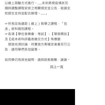
以線上測驗方式進行。......未來將視疫情狀況
隨時調整課程安排之相關規定並公告，敬請全
校師生支持並配合辦理。......」
☞所有改為遠距（線上）教學之課程，「包
含」術科個別課程。
☞各項【學位音樂會、考試】、【琴房開放】
及【紙本術科評鑑表繳交方式】等應變
措施尚須討論，待實施方案確定後會另行公
告，請同學們多加留意。
如同學仍有其他疑問，請與助教聯繫，謝謝。
回上一頁