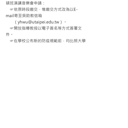
碩班演講音樂會申請：
☞依原時段繳交，惟繳交方式改為以E-
mail寄至吳助教信箱
（
yhwu@utaipei.edu.tw
）。
☞開放指導教授以電子簽名等方式簽署文
件。
☞在學校公布新的防疫規範前，均比照大學
部畢業音樂會辦
理。
碩班獨奏會資格考申請：
☞依原時段繳交，惟繳交方式改為以E-
mail寄至吳助教信箱
（
yhwu@utaipei.edu.tw
）。
☞開放指導教授以電子簽名等方式簽署文
件。
*若有任何問題，再麻煩同學與助教聯繫，謝
謝。
回上一頁