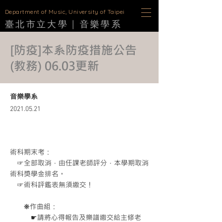
D
epartment of Music, University of Taipei
臺北市立大學 |
音樂學
系
[防疫]本系防疫措施公告
(教務) 06.03更新
音樂學系
2021.05.21
術科期末考：
☞全部取消，由任課老師評分，本學期取消
術科獎學金排名。
☞術科評鑑表無須繳交！
❋作曲組：
☛請將心得報告及樂譜繳交給主修老