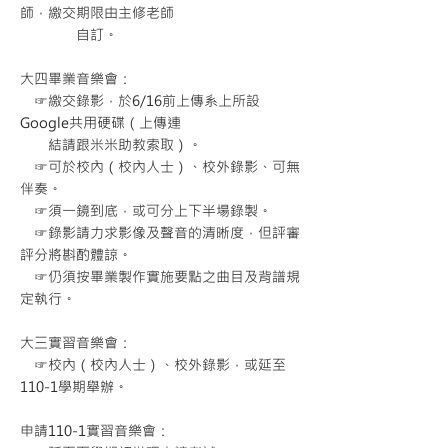
師，繳交期限由主修老師
自訂。
大四畢業音樂會：
☞繳交錄影，於6/16前上傳系上所設
Google共用硬碟（上傳連
結請跟米米助教索取）。
☞可於校內（校內人士）、校外錄影、可無
伴奏。
☞須一鏡到底，或可分上下半場錄製。
☞錄影請力求影像及聲音的清晰度，但評審
評分將斟酌體諒。
☞仍須按畢業製作實施要點之曲目及背譜規
定執行。
大三實習音樂會：
☞校內（校內人士）、校外錄影，或延至
110-1學期舉辦。
申請110-1實習音樂會：