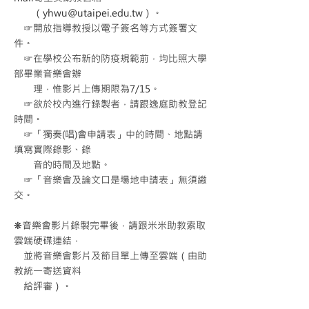
（
yhwu@utaipei.edu.tw
）。
☞開放指導教授以電子簽名等方式簽署文
件。
☞在學校公布新的防疫規範前，均比照大學
部畢業音樂會辦
理，惟影片上傳期限為7/15。
☞欲於校內進行錄製者，請跟逸庭助教登記
時間。
☞「獨奏(唱)會申請表」中的時間、地點請
填寫實際錄影、錄
音的時間及地點。
☞「音樂會及論文口是場地申請表」無須繳
交。
❋音樂會影片錄製完畢後，請跟米米助教索取
雲端硬碟連結，
並將音樂會影片及節目單上傳至雲端（由助
教統一寄送資料
給評審）。