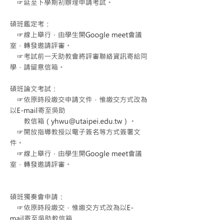
☞延至下學期初辦理申請考試。
碩班鑑定考：
☞線上舉行，由學生開Google meet會議
室，轉發邀請評審。
☞考試前一天助教會將評審聯絡資訊寄給同
學，請留意信箱。
碩班論文考試：
☞依原時段繳交申請文件，惟繳交方式改為
以E-mail寄至吳助
教信箱（
yhwu@utaipei.edu.tw
）。
☞開放指導教授以電子簽名等方式簽署文
件。
☞線上舉行，由學生開Google meet會議
室，轉發邀請評審。
碩班獨奏會申請：
☞依原時段繳交，惟繳交方式改為以E-
mail寄至吳助教信箱