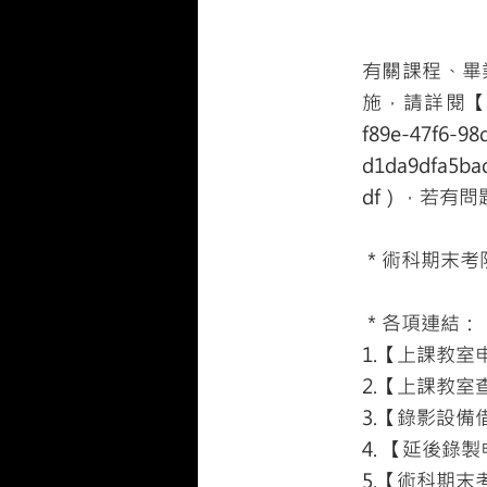
有關課程、畢
施，請詳閱【
f89e-47f6-98
d1da9dfa5bad
df
），若有問
＊術科期末考
＊各項連結：
1.【上課教室
2.【上課教室
3.【錄影設備
4. 【延後錄
5.【術科期