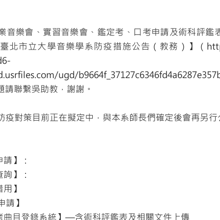
業音樂會、實習音樂會、鑑定考、口考申請及術科評鑑
臺北市立大學音樂學系防疫措施公告（教務）】（
htt
d6-
.usrfiles.com/ugd/b9664f_37127c6346fd4a6287e357
題請聯繫吳助教，謝謝。
防疫對策目前正在擬定中，與本系師長們確定後會再另行
申請】：
查詢】：
借用】
製申請】
末考曲目登錄系統】—含術科評鑑表及相關文件上傳