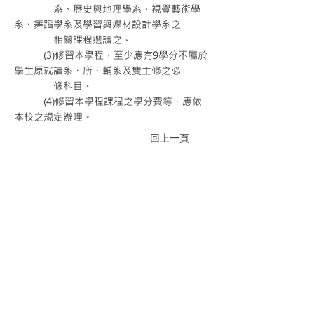
系、歷史與地理學系、視覺藝術學
系、舞蹈學系及學習與媒材設計學系之
相關課程選讀之。
(3)修習本學程，至少應有9學分不屬於
學生原就讀系、所、輔系及雙主修之必
修科目。
(4)修習本學程課程之學分費等，應依
本校之規定辦理。
回上一頁
© 2020 臺北市立大學
音樂學系 | 應用音樂組