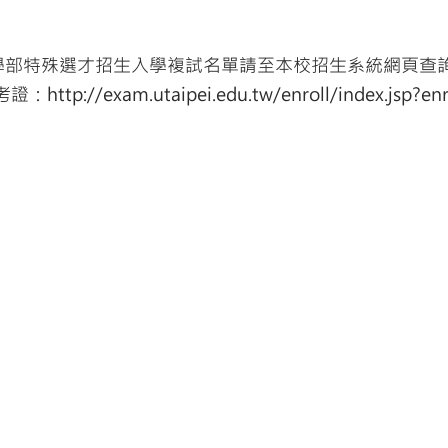
大學部特殊選才招生入學複試名單請至本校招生系統網頁查
考證：
http://exam.utaipei.edu.tw/enroll/index.jsp?en