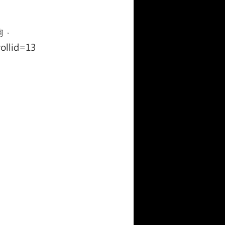
詢，
rollid=13